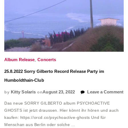
Album Release
,
Concerts
25.8.2022 Sorry Gilberto Record Release Party im
Humboldthain-Club
o
by
Kitty Solaris
on
August 23, 2022
Leave a Comment
25
Das neue SORRY GILBERTO album PSYCHOACTIVE
So
GHOSTS ist jetzt draussen. Hier könnt ihr hören und auch
Gi
kaufen: https://orcd.co/psychoactive-ghosts Und für
R
Menschan aus Berlin oder solche …